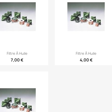
Aperçu rapide
Aperçu rapide


Filtre À Huile
Filtre À Huile
7,00 €
4,00 €