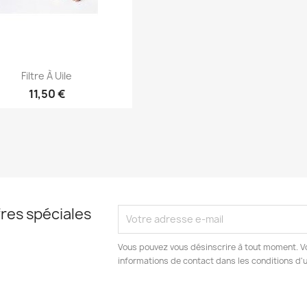
Aperçu rapide

Filtre À Uile
11,50 €
res spéciales
Vous pouvez vous désinscrire à tout moment. V
informations de contact dans les conditions d'ut