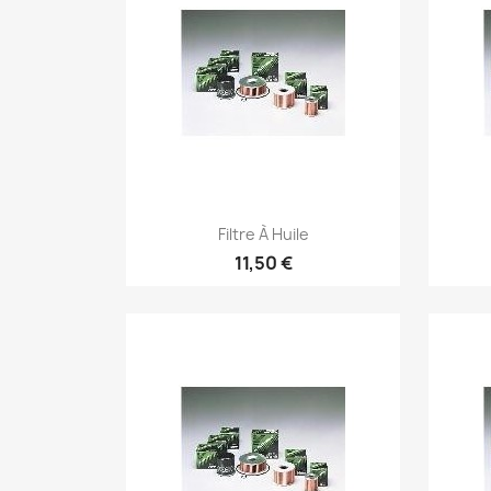
Aperçu rapide

Filtre À Huile
11,50 €