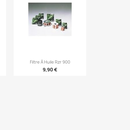
Aperçu rapide

Filtre À Huile Rzr 900
9,90 €