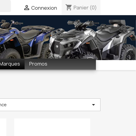
shopping_cart

Panier
(0)
Connexion
Marques
Promos

nce