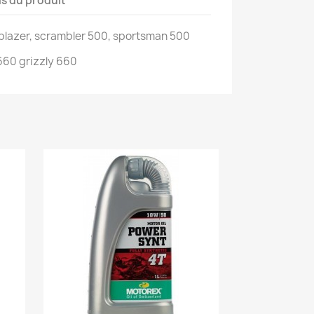
ls du produit
il blazer, scrambler 500, sportsman 500
660 grizzly 660