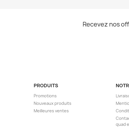
Recevez nos off
Facebook
Instagram
PRODUITS
NOTR
Promotions
Livrai
Nouveaux produits
Mentio
Meilleures ventes
Condit
Contac
quad e