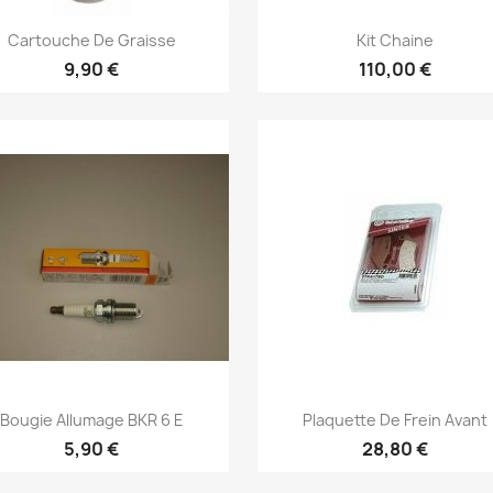
Aperçu rapide
Aperçu rapide


Cartouche De Graisse
Kit Chaine
9,90 €
110,00 €
Aperçu rapide
Aperçu rapide


Bougie Allumage BKR 6 E
Plaquette De Frein Avant
5,90 €
28,80 €