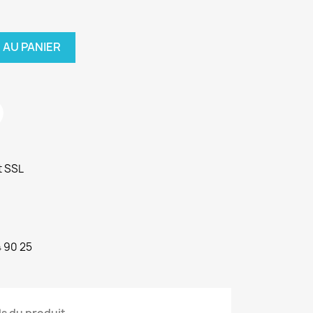
 AU PANIER
t SSL
4 90 25