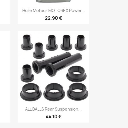
Aperçu rapide

Huile Moteur MOTOREX Power...
22,90 €
Aperçu rapide

ALL BALLS Rear Suspension...
44,10 €