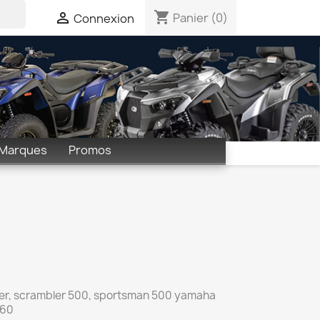
shopping_cart

Panier
(0)
Connexion
Marques
Promos
lazer, scrambler 500, sportsman 500 yamaha
660