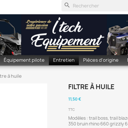
search
Équipement pilote
Entretien
Pièces d'origine
ltre à huile
FILTRE À HUILE
11,50 €
TTC
Modèles : trail boss, trail b
350 bruin rhino 660 grizzly 