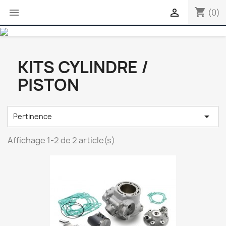
shopping_cart


(0)
KITS CYLINDRE /
PISTON

Pertinence
Affichage 1-2 de 2 article(s)