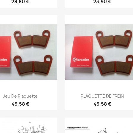
28,80 €
23,90 €
Aperçu rapide
Aperçu rapide


Jeu De Plaquette
PLAQUETTE DE FREIN
45,58 €
45,58 €