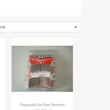

nce
Aperçu rapide

Plaquette De Frein Brembo