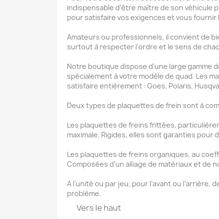
indispensable d’être maître de son
véhicule
p
pour satisfaire vos exigences et vous fourni
Amateurs ou professionnels, il convient de b
surtout à respecter l’ordre et le sens de ch
Notre boutique dispose d’une large gamme de 
spécialement à votre modèle de
quad
. Les m
satisfaire entièrement :
Goes
,
Polaris
,
Husqva
Deux types de plaquettes de frein sont à com
Les
plaquettes de freins frittées
, particuliè
maximale. Rigides, elles sont garanties pour 
Les
plaquettes de freins organiques
, au coef
Composées d’un alliage de matériaux et de n
A l’unité ou par jeu, pour l’avant ou l’arrièr
problème.
Vers le haut