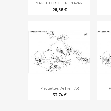
Aperçu rapide

PLAQUETTES DE FREIN AVANT
26,56 €
Aperçu rapide

Plaquettes De Frein AR
P
53,74 €