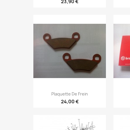
23,90 €
Aperçu rapide

Plaquette De Frein
24,00 €