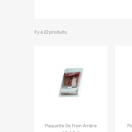
Il y a 22 produits.
Aperçu rapide

Plaquette De Frein Arrière
Pl