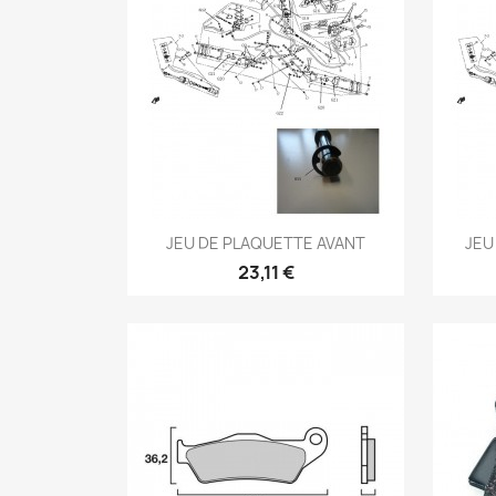
Aperçu rapide

JEU DE PLAQUETTE AVANT
JEU
23,11 €