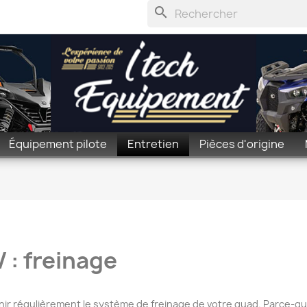
search
Équipement pilote
Entretien
Pièces d'origine
 : freinage
enir régulièrement le
système de freinage
de votre quad. Parce-que 