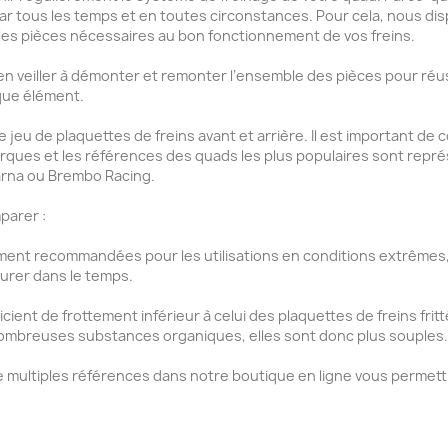
ar tous les temps et en toutes circonstances. Pour cela, nous d
r les pièces nécessaires au bon fonctionnement de vos
freins
.
ien veiller à démonter et remonter l’ensemble des pièces pour réu
aque élément.
jeu de plaquettes de freins avant et arrière. Il est important d
arques et les références des quads les plus populaires sont repr
rna
ou
Brembo Racing
.
parer :
rement recommandées pour les utilisations en conditions extrêmes
durer dans le temps.
ficient de frottement inférieur à celui des plaquettes de freins frit
ombreuses substances organiques, elles sont donc plus souples.
e, de multiples références dans notre boutique en ligne vous permet