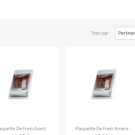
Trier par :
Pertine
Aperçu rapide
Aperçu rapide


aquette De Frein Avant
Plaquette De Frein Arriere...