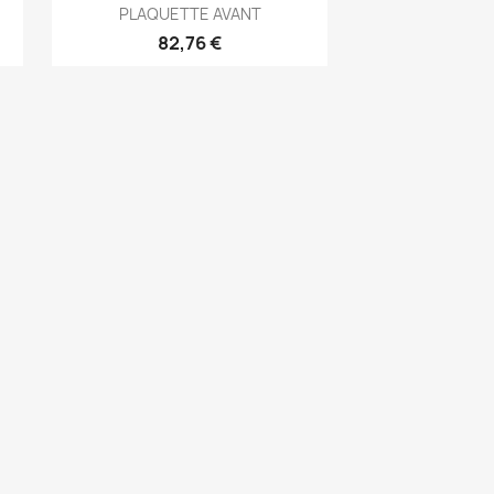
Aperçu rapide

PLAQUETTE AVANT
82,76 €