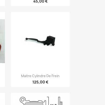
45,00 €
Aperçu rapide

Maitre Cylindre De Frein
125,00 €