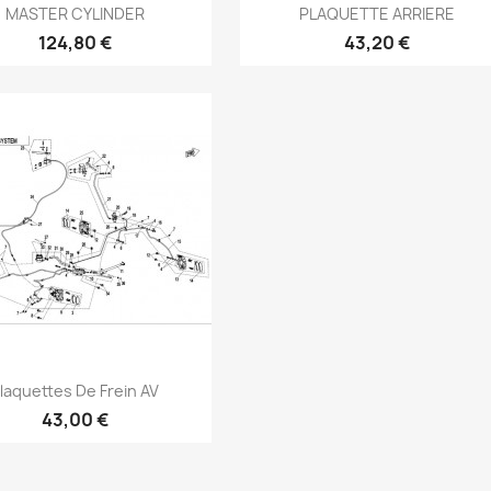
Aperçu rapide
Aperçu rapide


MASTER CYLINDER
PLAQUETTE ARRIERE
124,80 €
43,20 €
Aperçu rapide

laquettes De Frein AV
43,00 €