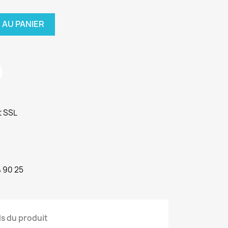
 AU PANIER
t SSL
4 90 25
ls du produit