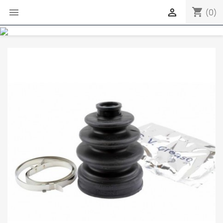
shopping_cart


(0)