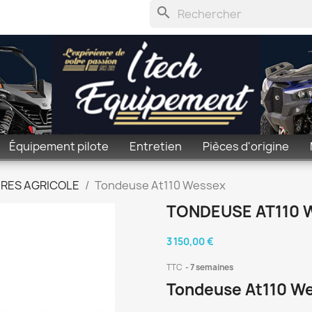
search
Équipement pilote
Entretien
Pièces d'origine
RES AGRICOLE
Tondeuse At110 Wessex
TONDEUSE AT110 
3 150,00 €
TTC
7 semaines
Tondeuse At110 W