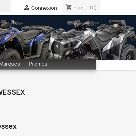
shopping_cart

Panier
(0)
Connexion
Marques
Promos
WESSEX
essex