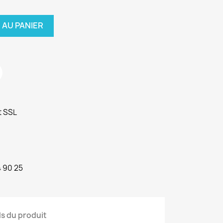
 AU PANIER
t SSL
4 90 25
ls du produit